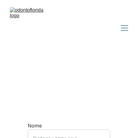
Contato
Entre em contato conosco em português, 
inglês ou espanhol.
Nome