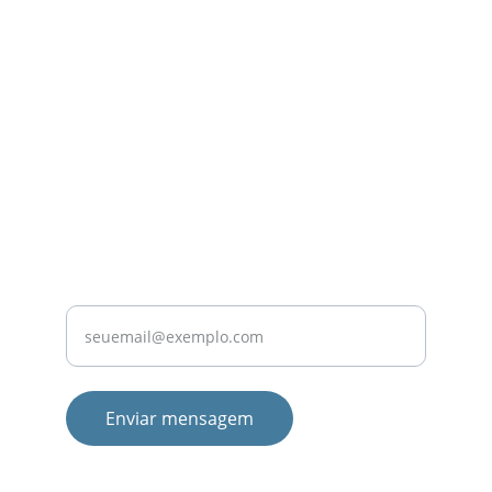
CONTATO
contact@odontoflorida.com
954 532 6637
LOCALIZAÇÃO
Digite seu e-mail
Enviar mensagem